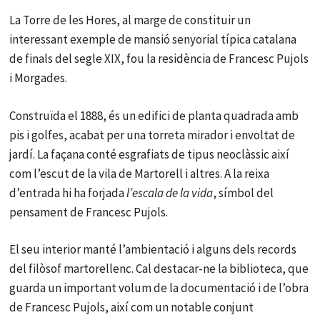
La Torre de les Hores, al marge de constituir un
interessant exemple de mansió senyorial típica catalana
de finals del segle XIX, fou la residència de Francesc Pujols
i Morgades.
Construïda el 1888, és un edifici de planta quadrada amb
pis i golfes, acabat per una torreta mirador i envoltat de
jardí. La façana conté esgrafiats de tipus neoclàssic així
com l’escut de la vila de Martorell i altres. A la reixa
d’entrada hi ha forjada
l’escala de la vida
, símbol del
pensament de Francesc Pujols.
El seu interior manté l’ambientació i alguns dels records
del filòsof martorellenc. Cal destacar-ne la biblioteca, que
guarda un important volum de la documentació i de l’obra
de Francesc Pujols, així com un notable conjunt