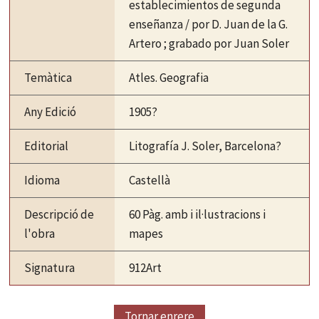
establecimientos de segunda
enseñanza / por D. Juan de la G.
Artero ; grabado por Juan Soler
Temàtica
Atles. Geografia
Any Edició
1905?
Editorial
Litografía J. Soler, Barcelona?
Idioma
Castellà
Descripció de
60 Pàg. amb i il·lustracions i
l'obra
mapes
Signatura
912Art
Tornar enrere