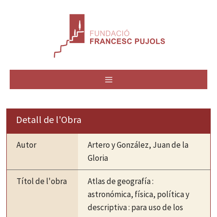
Vés
al
contingut
MENÚ
Detall de l'Obra
Autor
Artero y González, Juan de la
Gloria
Títol de l'obra
Atlas de geografía :
astronómica, física, política y
descriptiva : para uso de los