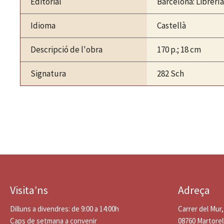
Editorial
Barcelona: Librerí
Idioma
Castellà
Descripció de l'obra
170 p.; 18 cm
Signatura
282 Sch
Visita’ns
Adreça
Dilluns a divendres: de 9:00 a 14:00h
Carrer del Mur,
Caps de setmana a convenir
08760 Martorel