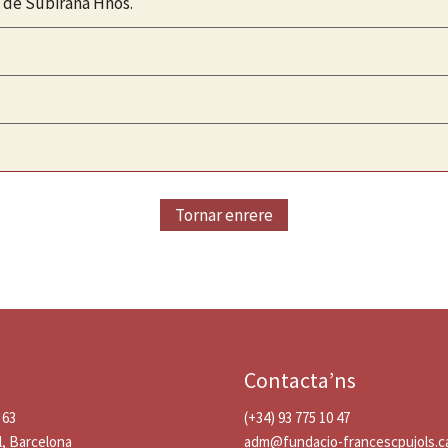
a de Subirana Hnos.
Tornar enrere
Contacta’ns
 63
(+34) 93 775 10 47
l, Barcelona
adm@fundacio-francescpujols.c