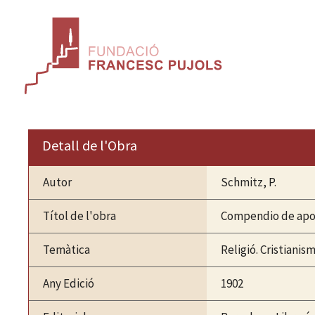
Vés
al
contingut
Detall de l'Obra
Autor
Schmitz, P.
Títol de l'obra
Compendio de apolo
Temàtica
Religió. Cristianis
Any Edició
1902