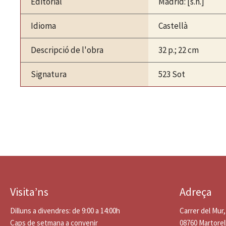
Editorial
Madrid: [s.n.]
Idioma
Castellà
Descripció de l'obra
32 p.; 22 cm
Signatura
523 Sot
Visita’ns
Adreça
Dilluns a divendres: de 9:00 a 14:00h
Carrer del Mur,
Caps de setmana a convenir
08760 Martorel