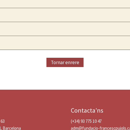
Tornar enrere
Contacta’ns
 63
(+34) 93 775 10 47
l, Barcelona
adm@fundacio-francescpujols.c