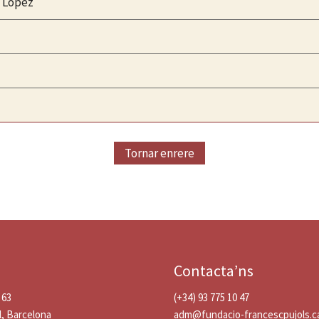
o López
Tornar enrere
Contacta’ns
 63
(+34) 93 775 10 47
l, Barcelona
adm@fundacio-francescpujols.c