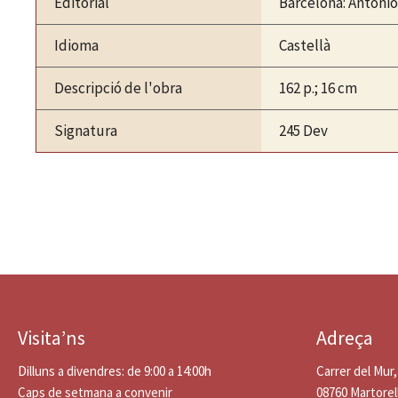
Editorial
Barcelona: Antoni
Idioma
Castellà
Descripció de l'obra
162 p.; 16 cm
Signatura
245 Dev
Visita’ns
Adreça
Dilluns a divendres: de 9:00 a 14:00h
Carrer del Mur,
Caps de setmana a convenir
08760 Martorel