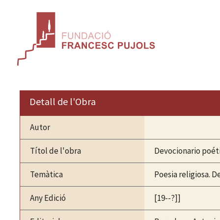
Vés
al
contingut
Detall de l'Obra
Autor
Títol de l'obra
Devocionario poéti
Temàtica
Poesia religiosa. D
Any Edició
[19--?]]