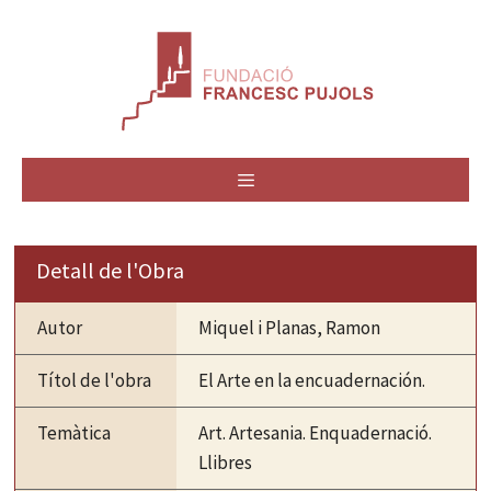
Vés
al
contingut
MENÚ
Detall de l'Obra
Autor
Miquel i Planas, Ramon
Títol de l'obra
El Arte en la encuadernación.
Temàtica
Art. Artesania. Enquadernació.
Llibres