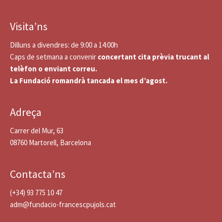
Visita’ns
Dilluns a divendres: de 9:00 a 14:00h
Caps de setmana a convenir
concertant cita prèvia trucant al
telèfon o enviant correu.
La Fundació romandrà tancada el mes d’agost.
Adreça
Carrer del Mur, 63
08760 Martorell, Barcelona
Contacta’ns
(+34) 93 775 10 47
adm@fundacio-francescpujols.cat