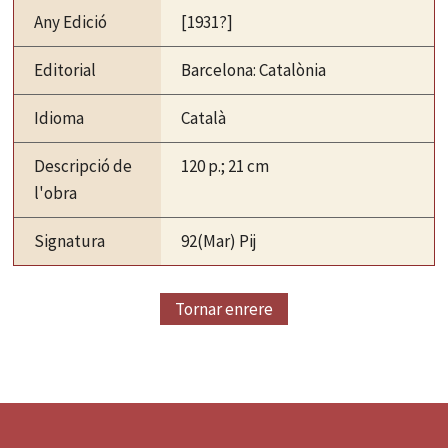
Any Edició
[1931?]
Editorial
Barcelona: Catalònia
Idioma
Català
Descripció de
120 p.; 21 cm
l'obra
Signatura
92(Mar) Pij
Tornar enrere