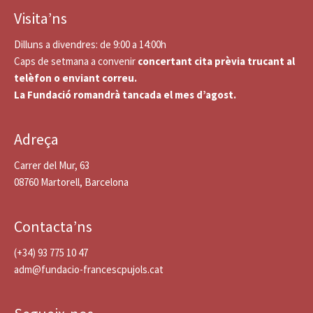
Visita’ns
Dilluns a divendres: de 9:00 a 14:00h
Caps de setmana a convenir
concertant cita prèvia trucant al
telèfon o enviant correu.
La Fundació romandrà tancada el mes d’agost.
Adreça
Carrer del Mur, 63
08760 Martorell, Barcelona
Contacta’ns
(+34) 93 775 10 47
adm@fundacio-francescpujols.cat