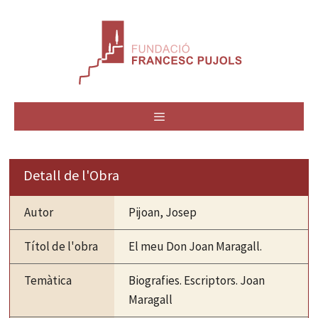
Vés
al
contingut
MENÚ
Detall de l'Obra
Autor
Pijoan, Josep
Títol de l'obra
El meu Don Joan Maragall.
Temàtica
Biografies. Escriptors. Joan
Maragall