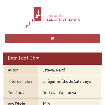
Vés
al
contingut
MENÚ
Detall de l'Obra
Autor
Esteve, Martí
Títol de l'obra
El règim jurídic de Catalunya.
Temàtica
Dret civil. Catalunya
Any Edició
1919