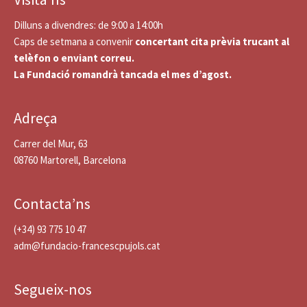
Dilluns a divendres: de 9:00 a 14:00h
Caps de setmana a convenir
concertant cita prèvia trucant al
telèfon o enviant correu.
La Fundació romandrà tancada el mes d’agost.
Adreça
Carrer del Mur, 63
08760 Martorell, Barcelona
Contacta’ns
(+34) 93 775 10 47
adm@fundacio-francescpujols.cat
Segueix-nos