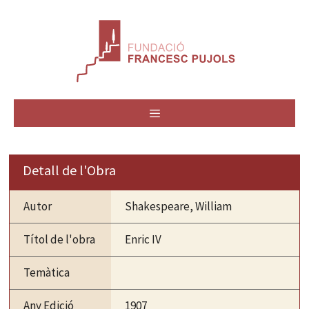
Vés
al
contingut
MENÚ
Detall de l'Obra
Autor
Shakespeare, William
Títol de l'obra
Enric IV
Temàtica
Any Edició
1907