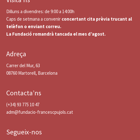
Dilluns a divendres: de 9:00 a 14:00h
Caps de setmana a convenir
concertant cita prèvia trucant al
telèfon o enviant correu.
La Fundació romandrà tancada el mes d’agost.
Adreça
Carrer del Mur, 63
08760 Martorell, Barcelona
Contacta’ns
(+34) 93 775 10 47
adm@fundacio-francescpujols.cat
Segueix-nos