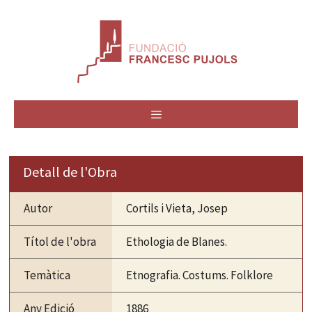
Vés
al
contingut
MENÚ
Detall de l'Obra
Autor
Cortils i Vieta, Josep
Títol de l'obra
Ethologia de Blanes.
Temàtica
Etnografia. Costums. Folklore
Any Edició
1886