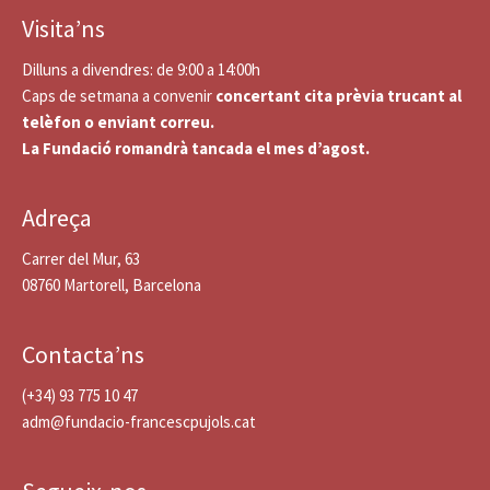
Visita’ns
Dilluns a divendres: de 9:00 a 14:00h
Caps de setmana a convenir
concertant cita prèvia trucant al
telèfon o enviant correu.
La Fundació romandrà tancada el mes d’agost.
Adreça
Carrer del Mur, 63
08760 Martorell, Barcelona
Contacta’ns
(+34) 93 775 10 47
adm@fundacio-francescpujols.cat