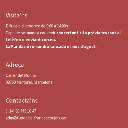
Visita’ns
Dilluns a divendres: de 9:00 a 14:00h
Caps de setmana a convenir
concertant cita prèvia trucant al
telèfon o enviant correu.
La Fundació romandrà tancada el mes d’agost.
Adreça
Carrer del Mur, 63
08760 Martorell, Barcelona
Contacta’ns
(+34) 93 775 10 47
adm@fundacio-francescpujols.cat