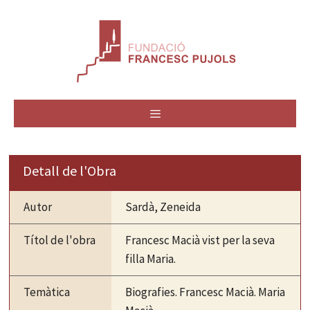
Vés
al
contingut
MENÚ
Detall de l'Obra
Autor
Sardà, Zeneida
Títol de l'obra
Francesc Macià vist per la seva
filla Maria.
Temàtica
Biografies. Francesc Macià. Maria