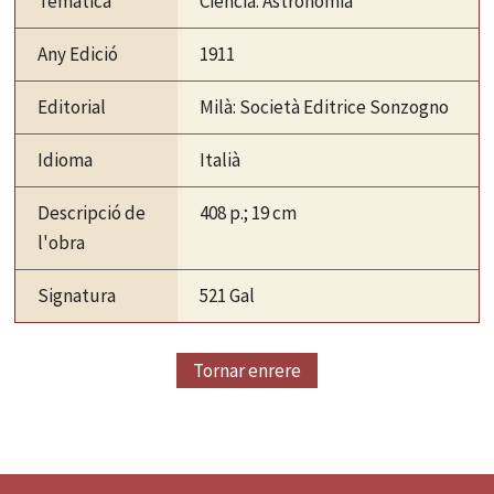
Temàtica
Ciència. Astronomia
Any Edició
1911
Editorial
Milà: Società Editrice Sonzogno
Idioma
Italià
Descripció de
408 p.; 19 cm
l'obra
Signatura
521 Gal
Tornar enrere