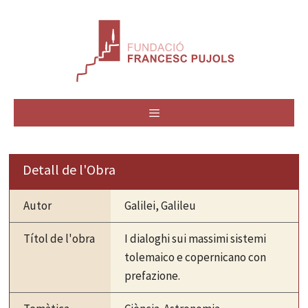
Vés
al
contingut
MENÚ
Detall de l'Obra
Autor
Galilei, Galileu
Títol de l'obra
I dialoghi sui massimi sistemi
tolemaico e copernicano con
prefazione.