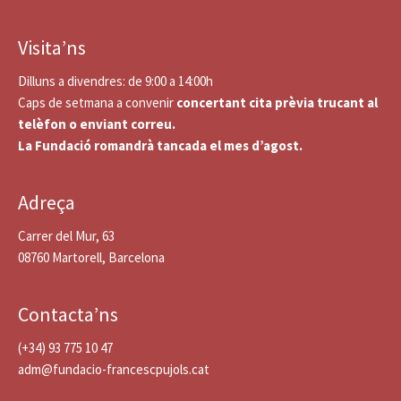
Visita’ns
Dilluns a divendres: de 9:00 a 14:00h
Caps de setmana a convenir
concertant cita prèvia trucant al
telèfon o enviant correu.
La Fundació romandrà tancada el mes d’agost.
Adreça
Carrer del Mur, 63
08760 Martorell, Barcelona
Contacta’ns
(+34) 93 775 10 47
adm@fundacio-francescpujols.cat