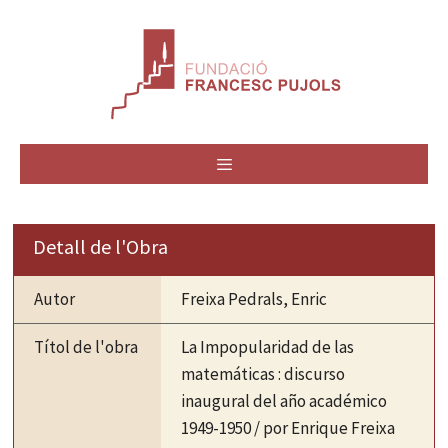
Vés
al
contingut
MENÚ
Detall de l'Obra
Autor
Freixa Pedrals, Enric
Títol de l'obra
La Impopularidad de las
matemáticas : discurso
inaugural del año académico
1949-1950 / por Enrique Freixa