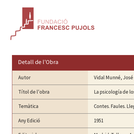
Vés
al
contingut
Detall de l'Obra
Autor
Vidal Munné, José
Títol de l'obra
La psicología de lo
Temàtica
Contes. Faules. Ll
Any Edició
1951