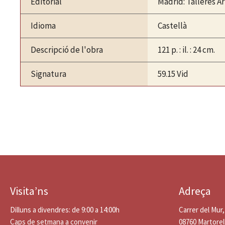
Editorial
Madrid: Talleres Ar
Idioma
Castellà
Descripció de l'obra
121 p. : il. : 24 cm.
Signatura
59.15 Vid
Visita’ns
Adreça
Dilluns a divendres: de 9:00 a 14:00h
Carrer del Mur,
Caps de setmana a convenir
08760 Martorel