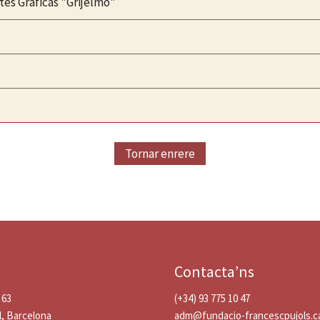
tes Gráficas "Grijelmo"
Tornar enrere
Contacta’ns
 63
(+34) 93 775 10 47
l, Barcelona
adm@fundacio-francescpujols.c