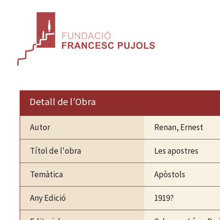
Vés
al
contingut
Detall de l'Obra
Autor
Renan, Ernest
Títol de l'obra
Les apostres
Temàtica
Apòstols
Any Edició
1919?