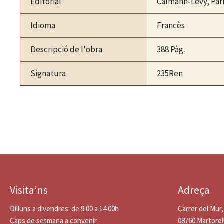
Editorial
Calmann-Lévy, Par
Idioma
Francès
Descripció de l'obra
388 Pàg.
Signatura
235Ren
Visita’ns
Adreça
Dilluns a divendres: de 9:00 a 14:00h
Carrer del Mur,
Caps de setmana a convenir
08760 Martorel