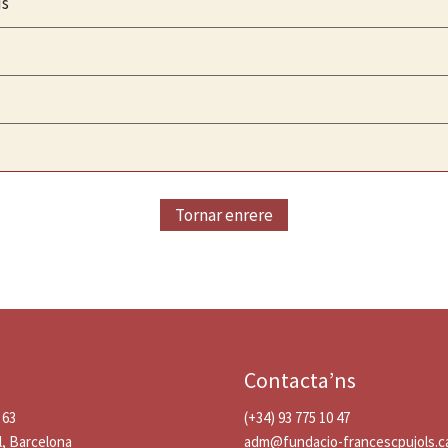
ís
Tornar enrere
Contacta’ns
 63
(+34) 93 775 10 47
l, Barcelona
adm@fundacio-francescpujols.c