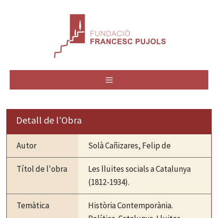
Vés
al
contingut
MENÚ
Detall de l'Obra
Autor
Solà Cañizares, Felip de
Títol de l'obra
Les lluites socials a Catalunya
(1812-1934).
Temàtica
Història Contemporània.