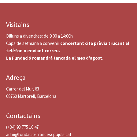
Visita’ns
Dilluns a divendres: de 9:00 a 14:00h
Caps de setmana a convenir
concertant cita prèvia trucant al
telèfon o enviant correu.
La Fundació romandrà tancada el mes d’agost.
Adreça
Carrer del Mur, 63
08760 Martorell, Barcelona
Contacta’ns
(+34) 93 775 10 47
adm@fundacio-francescpujols.cat