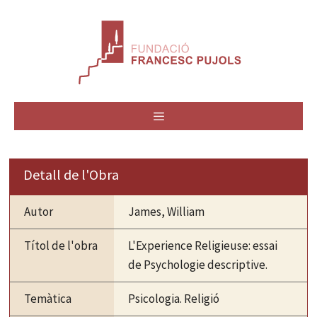
Vés
al
contingut
MENÚ
Detall de l'Obra
Autor
James, William
Títol de l'obra
L'Experience Religieuse: essai
de Psychologie descriptive.
Temàtica
Psicologia. Religió