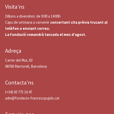
Visita’ns
Dilluns a divendres: de 9:00 a 14:00h
Caps de setmana a convenir
concertant cita prèvia trucant al
telèfon o enviant correu.
La Fundació romandrà tancada el mes d’agost.
Adreça
Carrer del Mur, 63
08760 Martorell, Barcelona
Contacta’ns
(+34) 93 775 10 47
adm@fundacio-francescpujols.cat