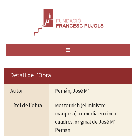
Vés
al
contingut
MENÚ
Detall de l'Obra
Autor
Pemán, José Mª
Títol de l'obra
Metternich (el ministro
mariposa): comedia en cinco
cuadros; original de José Mª
Peman