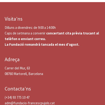
Visita’ns
Dilluns a divendres: de 9:00 a 14:00h
Caps de setmana a convenir
concertant cita prèvia trucant al
telèfon o enviant correu.
La Fundació romandrà tancada el mes d’agost.
Adreça
Carrer del Mur, 63
08760 Martorell, Barcelona
Contacta’ns
(+34) 93 775 10 47
adm@fundacio-francescpujols.cat