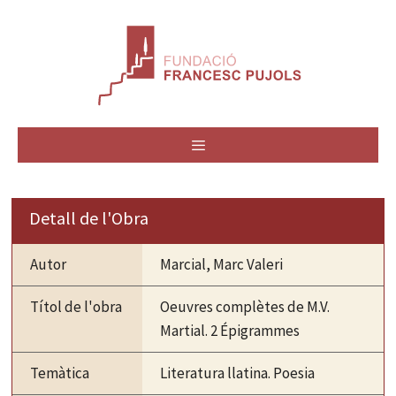
Vés
al
contingut
MENÚ
Detall de l'Obra
Autor
Marcial, Marc Valeri
Títol de l'obra
Oeuvres complètes de M.V.
Martial. 2 Épigrammes
Temàtica
Literatura llatina. Poesia