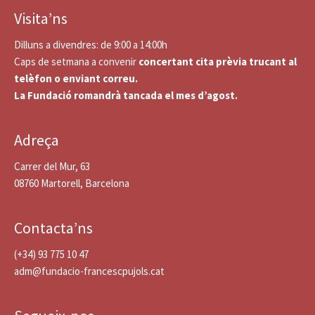
Visita’ns
Dilluns a divendres: de 9:00 a 14:00h
Caps de setmana a convenir
concertant cita prèvia trucant al
telèfon o enviant correu.
La Fundació romandrà tancada el mes d’agost.
Adreça
Carrer del Mur, 63
08760 Martorell, Barcelona
Contacta’ns
(+34) 93 775 10 47
adm@fundacio-francescpujols.cat