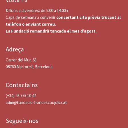
Dilluns a divendres: de 9:00 a 14:00h
Caps de setmana a convenir
concertant cita prèvia trucant al
telèfon o enviant correu.
La Fundació romandrà tancada el mes d’agost.
Adreça
Carrer del Mur, 63
08760 Martorell, Barcelona
Contacta’ns
(+34) 93 775 10 47
adm@fundacio-francescpujols.cat
Segueix-nos