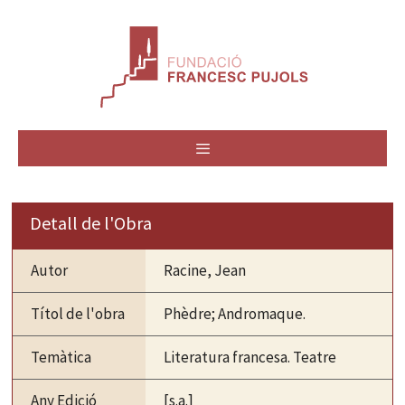
Vés
al
contingut
MENÚ
Detall de l'Obra
Autor
Racine, Jean
Títol de l'obra
Phèdre; Andromaque.
Temàtica
Literatura francesa. Teatre
Any Edició
[s.a.]