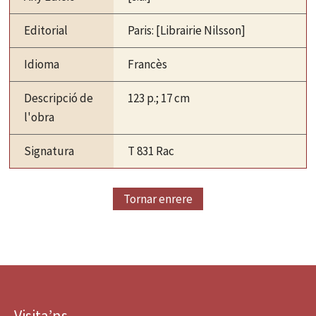
Editorial
Paris: [Librairie Nilsson]
Idioma
Francès
Descripció de
123 p.; 17 cm
l'obra
Signatura
T 831 Rac
Tornar enrere
Visita’ns