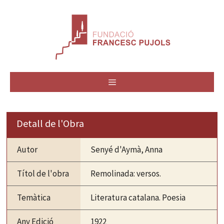
Vés
al
contingut
MENÚ
Detall de l'Obra
Autor
Senyé d'Aymà, Anna
Títol de l'obra
Remolinada: versos.
Temàtica
Literatura catalana. Poesia
Any Edició
1922