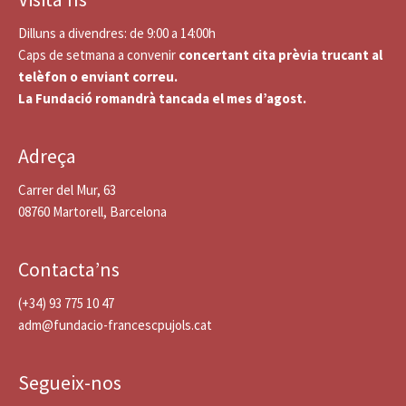
Dilluns a divendres: de 9:00 a 14:00h
Caps de setmana a convenir
concertant cita prèvia trucant al
telèfon o enviant correu.
La Fundació romandrà tancada el mes d’agost.
Adreça
Carrer del Mur, 63
08760 Martorell, Barcelona
Contacta’ns
(+34) 93 775 10 47
adm@fundacio-francescpujols.cat
Segueix-nos