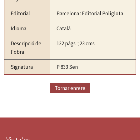
Editorial
Barcelona : Editorial Políglota
Idioma
Català
Descripció de
132 pàgs. ; 23 cms.
l'obra
Signatura
P 833 Sen
Tornar enrere
Visita’ns