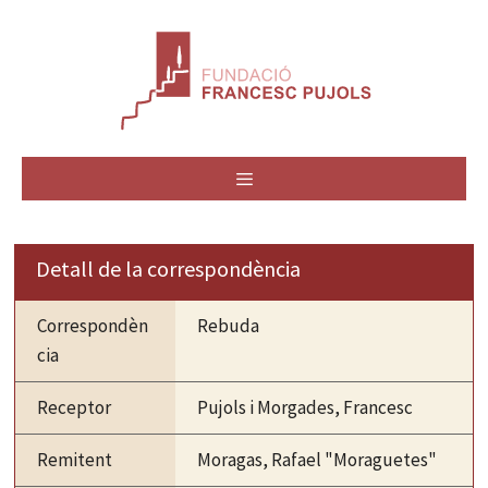
Vés
al
contingut
MENÚ
Detall de la correspondència
Correspondèn
Rebuda
cia
Receptor
Pujols i Morgades, Francesc
Remitent
Moragas, Rafael "Moraguetes"