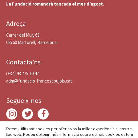
La Fundació romandrà tancada el mes d’agost.
Adreça
Carrer del Mur, 63
08760 Martorell, Barcelona
Contacta’ns
(+34) 93 775 10 47
adm@fundacio-francescpujols.cat
Segueix-nos
Estem utilitzant cookies per oferir-vos la millor experiència al nostre
lloc web. Podeu obtenir més informació sobre quines cookies estem