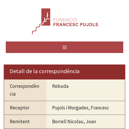
Vés
al
contingut
MENÚ
Detall de la correspondència
Correspondèn
Rebuda
cia
Receptor
Pujols i Morgades, Francesc
Remitent
Borrell Nicolau, Joan