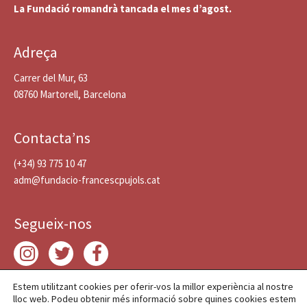
La Fundació romandrà tancada el mes d’agost.
Adreça
Carrer del Mur, 63
08760 Martorell, Barcelona
Contacta’ns
(+34) 93 775 10 47
adm@fundacio-francescpujols.cat
Segueix-nos
Estem utilitzant cookies per oferir-vos la millor experiència al nostre
lloc web. Podeu obtenir més informació sobre quines cookies estem