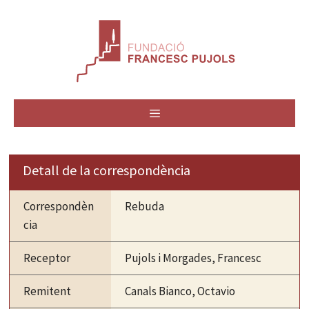
Vés
al
contingut
MENÚ
Detall de la correspondència
Correspondèn
Rebuda
cia
Receptor
Pujols i Morgades, Francesc
Remitent
Canals Bianco, Octavio