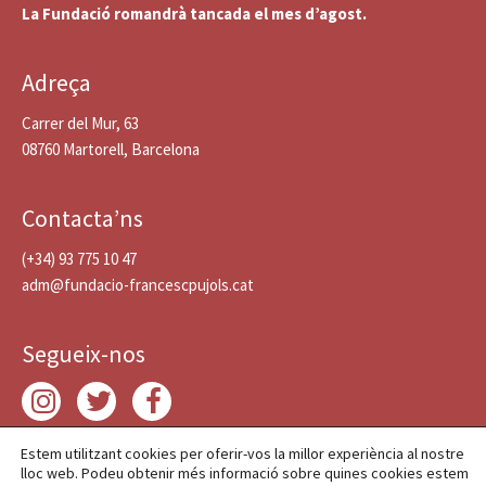
La Fundació romandrà tancada el mes d’agost.
Adreça
Carrer del Mur, 63
08760 Martorell, Barcelona
Contacta’ns
(+34) 93 775 10 47
adm@fundacio-francescpujols.cat
Segueix-nos
Estem utilitzant cookies per oferir-vos la millor experiència al nostre
lloc web. Podeu obtenir més informació sobre quines cookies estem