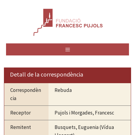
Vés
al
contingut
MENÚ
Detall de la correspondència
Correspondèn
Rebuda
cia
Receptor
Pujols i Morgades, Francesc
Remitent
Busquets, Euguenia (Vídua