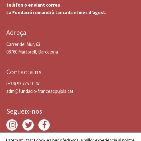
telèfon o enviant correu.
La Fundació romandrà tancada el mes d’agost.
Adreça
Carrer del Mur, 63
08760 Martorell, Barcelona
Contacta’ns
(+34) 93 775 10 47
adm@fundacio-francescpujols.cat
Segueix-nos
Estem utilitzant cookies per oferir-vos la millor experiència al nostre