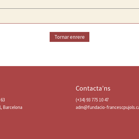
Tornar enrere
Contacta’ns
 63
(+34) 93 775 10 47
l, Barcelona
adm@fundacio-francescpujols.c