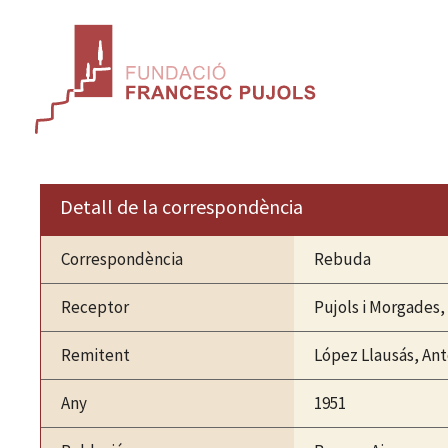
Vés
al
contingut
Detall de la correspondència
Correspondència
Rebuda
Receptor
Pujols i Morgades,
Remitent
López Llausás, Ant
Any
1951