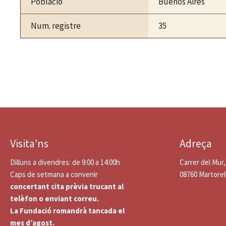
Població
Buenos Aires
Num. registre
35
Visita’ns
Adreça
Dilluns a divendres: de 9:00 a 14:00h
Carrer del Mur,
Caps de setmana a convenir
08760 Martorel
concertant cita prèvia trucant al
telèfon o enviant correu.
La Fundació romandrà tancada el
mes d’agost.