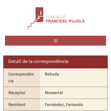
Vés
al
contingut
MENÚ
Detall de la correspondència
Correspondèn
Rebuda
cia
Receptor
Monserrat
Remitent
Fernández, Fernanda