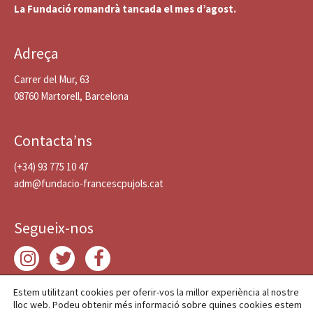
La Fundació romandrà tancada el mes d’agost.
Adreça
Carrer del Mur, 63
08760 Martorell, Barcelona
Contacta’ns
(+34) 93 775 10 47
adm@fundacio-francescpujols.cat
Segueix-nos
Estem utilitzant cookies per oferir-vos la millor experiència al nostre
lloc web. Podeu obtenir més informació sobre quines cookies estem