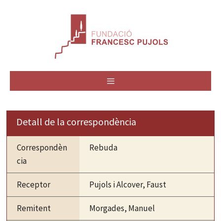
Vés
al
contingut
MENÚ
Detall de la correspondència
Correspondèn
Rebuda
cia
Receptor
Pujols i Alcover, Faust
Remitent
Morgades, Manuel