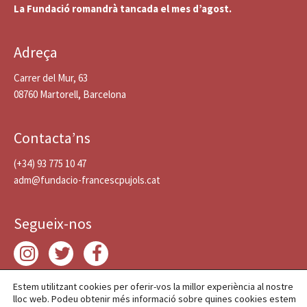
La Fundació romandrà tancada el mes d’agost.
Adreça
Carrer del Mur, 63
08760 Martorell, Barcelona
Contacta’ns
(+34) 93 775 10 47
adm@fundacio-francescpujols.cat
Segueix-nos
Estem utilitzant cookies per oferir-vos la millor experiència al nostre
lloc web. Podeu obtenir més informació sobre quines cookies estem