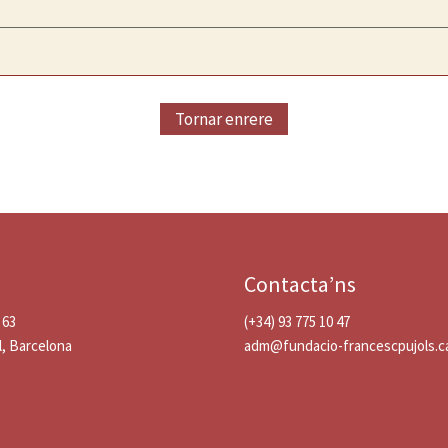
Tornar enrere
Contacta’ns
 63
(+34) 93 775 10 47
l, Barcelona
adm@fundacio-francescpujols.c