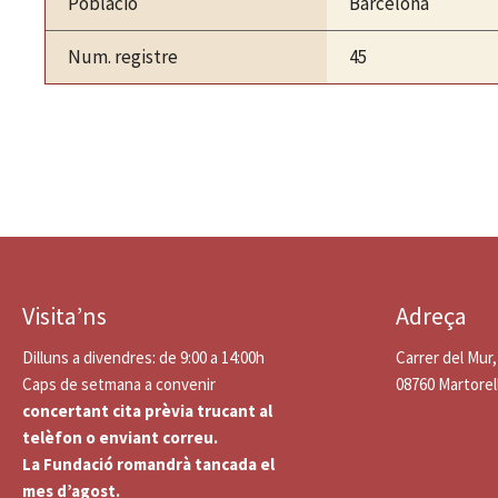
Població
Barcelona
Num. registre
45
Visita’ns
Adreça
Dilluns a divendres: de 9:00 a 14:00h
Carrer del Mur,
Caps de setmana a convenir
08760 Martorel
concertant cita prèvia trucant al
telèfon o enviant correu.
La Fundació romandrà tancada el
mes d’agost.