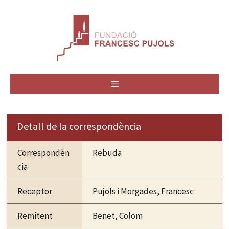
Vés
al
contingut
MENÚ
Detall de la correspondència
Correspondèn
Rebuda
cia
Receptor
Pujols i Morgades, Francesc
Remitent
Benet, Colom