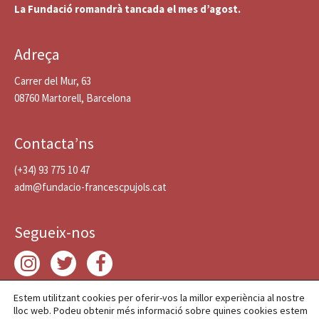
La Fundació romandrà tancada el mes d’agost.
Adreça
Carrer del Mur, 63
08760 Martorell, Barcelona
Contacta’ns
(+34) 93 775 10 47
adm@fundacio-francescpujols.cat
Segueix-nos
Estem utilitzant cookies per oferir-vos la millor experiència al nostre
lloc web. Podeu obtenir més informació sobre quines cookies estem