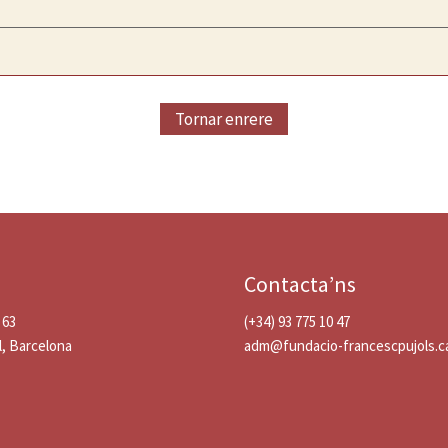
Tornar enrere
Contacta’ns
 63
(+34) 93 775 10 47
l, Barcelona
adm@fundacio-francescpujols.c