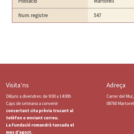
Població
Martorell
Num. registre
547
Visita’ns
Adreça
Dilluns a divendres: de 9:00 a 14:00h
Carrer del Mur,
Caps de setmana a convenir
08760 Martorel
concertant cita prèvia trucant al
telèfon o enviant correu.
La Fundació romandrà tancada el
mes d’agost.