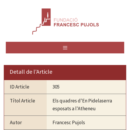
Vés
al
contingut
MENÚ
Detall de l'Article
ID Article
305
Títol Article
Els quadres d'En Pidelaserra
esposats a l'Atheneu
Autor
Francesc Pujols