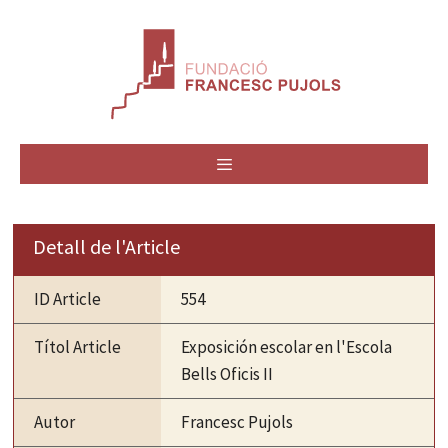
Vés
al
contingut
MENÚ
Detall de l'Article
ID Article
554
Títol Article
Exposición escolar en l'Escola
Bells Oficis II
Autor
Francesc Pujols