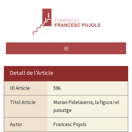
Vés
al
contingut
MENÚ
Detall de l'Article
ID Article
596
Títol Article
Marian Pidelaserra, la figura i el
paisatge
Autor
Francesc Pujols