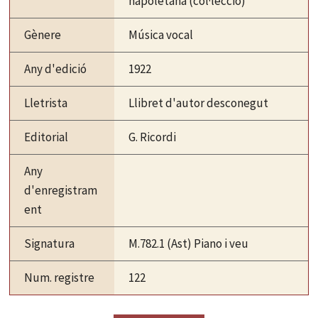
napoletana (col·lecció)
Gènere
Música vocal
Any d'edició
1922
Lletrista
Llibret d'autor desconegut
Editorial
G. Ricordi
Any
d'enregistram
ent
Signatura
M.782.1 (Ast) Piano i veu
Num. registre
122