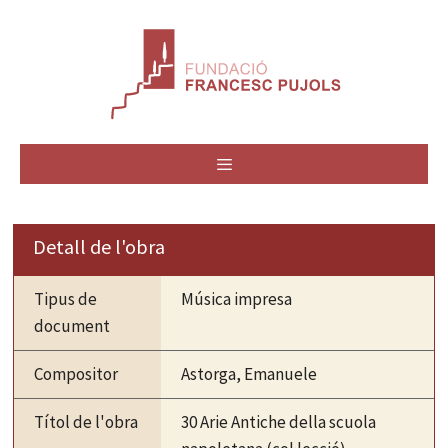
Vés
al
contingut
MENÚ
Detall de l'obra
Tipus de
Música impresa
document
Compositor
Astorga, Emanuele
Títol de l'obra
30 Arie Antiche della scuola