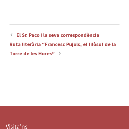
Navegació
El Sr. Paco i la seva correspondència
per
Ruta literària “Francesc Pujols, el filòsof de la
les
Torre de les Hores”
entrades
Visita’ns