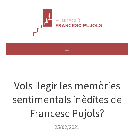
Vés
al
contingut
MENÚ
Vols llegir les memòries
sentimentals inèdites de
Francesc Pujols?
25/02/2021