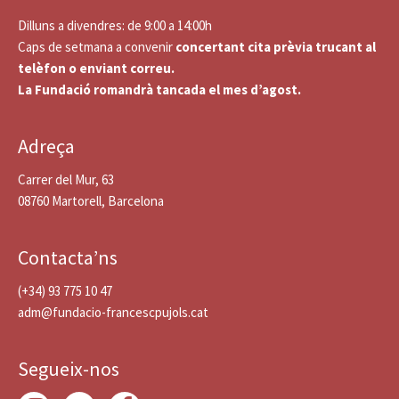
Dilluns a divendres: de 9:00 a 14:00h
Caps de setmana a convenir
concertant cita prèvia trucant al
telèfon o enviant correu.
La Fundació romandrà tancada el mes d’agost.
Adreça
Carrer del Mur, 63
08760 Martorell, Barcelona
Contacta’ns
(+34) 93 775 10 47
adm@fundacio-francescpujols.cat
Segueix-nos